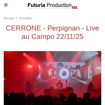
Accueil
>
Actualité
CERRONE - Perpignan - Live
au Campo 22/11/25