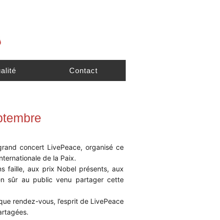
alité
Contact
ptembre
rand concert LivePeace, organisé ce
ternationale de la Paix.
 faille, aux prix Nobel présents, aux
bien sûr au public venu partager cette
que rendez-vous, l’esprit de LivePeace
artagées.