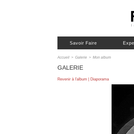
Savoir Faire
Expe
Accueil
>
Galerie
>
Mon album
GALERIE
Revenir à l'album
|
Diaporama