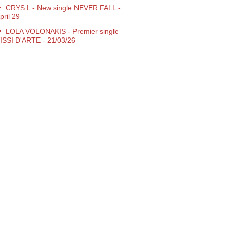
CRYS L - New single NEVER FALL -
pril 29
LOLA VOLONAKIS - Premier single
ISSI D'ARTE - 21/03/26
Campagne nouvelle Renault 5 Lovers
Give me Love" CERRONE
Tous nos Voeux pour 2026 !
Jamiroquai/Cerrone - 02 Arena
ondon - 15/12/25
CERRONE - Perpignan - Live au
ampo 22/11/25
10 novembre 1995 → 10 novembre
025 Futuria Production à 30 Ans !
Expo Entre Rave et Réalité -
ibliothèque Nationale de LYON
Disco Symphonique de Marc Cerrone
 Philharmonie de Paris
Concert "Live Peace" Annecy
imanche 21 Septembre