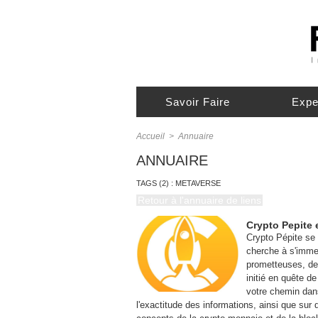
Savoir Faire
Expe
Accueil
>
Annuaire
ANNUAIRE
TAGS (2) : METAVERSE
Retour à l'annuaire de liens
Crypto Pepite 
Crypto Pépite se
cherche à s'imme
prometteuses, de
initié en quête d
votre chemin dans
l'exactitude des informations, ainsi que sur