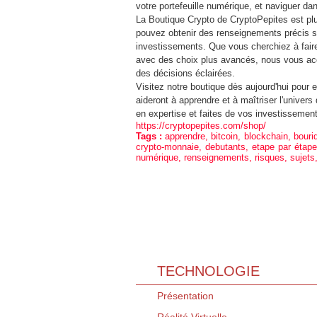
votre portefeuille numérique, et naviguer 
La Boutique Crypto de CryptoPepites est plu
pouvez obtenir des renseignements précis su
investissements. Que vous cherchiez à faire 
avec des choix plus avancés, nous vous ac
des décisions éclairées.
Visitez notre boutique dès aujourd'hui pour e
aideront à apprendre et à maîtriser l'univer
en expertise et faites de vos investissemen
https://cryptopepites.com/shop/
Tags :
apprendre
,
bitcoin
,
blockchain
,
bouri
crypto-monnaie
,
debutants
,
etape par étape
numérique
,
renseignements
,
risques
,
sujets
TECHNOLOGIE
Présentation