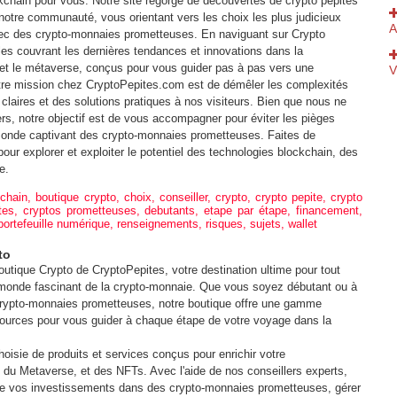
kchain pour vous. Notre site regorge de découvertes de crypto pépites
 notre communauté, vous orientant vers les choix les plus judicieux
A
avec des crypto-monnaies prometteuses. En naviguant sur Crypto
les couvrant les dernières tendances et innovations dans la
V
 et le métaverse, conçus pour vous guider pas à pas vers une
tre mission chez CryptoPepites.com est de démêler les complexités
claires et des solutions pratiques à nos visiteurs. Bien que nous ne
"
ers, notre objectif est de vous accompagner pour éviter les pièges
monde captivant des crypto-monnaies prometteuses. Faites de
our explorer et exploiter le potentiel des technologies blockchain, des
e.
L
kchain
,
boutique crypto
,
choix
,
conseiller
,
crypto
,
crypto pepite
,
crypto
tes
,
cryptos prometteuses
,
debutants
,
etape par étape
,
financement
,
C
portefeuille numérique
,
renseignements
,
risques
,
sujets
,
wallet
to
2
utique Crypto de CryptoPepites, votre destination ultime pour tout
 monde fascinant de la crypto-monnaie. Que vous soyez débutant ou à
B
crypto-monnaies prometteuses, notre boutique offre une gamme
ources pour vous guider à chaque étape de votre voyage dans la
-
isie de produits et services conçus pour enrichir votre
 du Metaverse, et des NFTs. Avec l'aide de nos conseillers experts,
D
e vos investissements dans des crypto-monnaies prometteuses, gérer