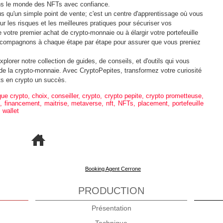
dans le monde des NFTs avec confiance.
s qu'un simple point de vente; c'est un centre d'apprentissage où vous
r les risques et les meilleures pratiques pour sécuriser vos
votre premier achat de crypto-monnaie ou à élargir votre portefeuille
compagnons à chaque étape par étape pour assurer que vous preniez
xplorer notre collection de guides, de conseils, et d'outils qui vous
s de la crypto-monnaie. Avec CryptoPepites, transformez votre curiosité
ts en crypto un succès.
que crypto
,
choix
,
conseiller
,
crypto
,
crypto pepite
,
crypto prometteuse
,
,
financement
,
maitrise
,
metaverse
,
nft
,
NFTs
,
placement
,
portefeuille
,
wallet
Booking Agent Cerrone
PRODUCTION
Présentation