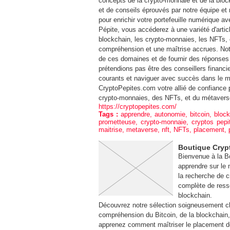
concepts de la crypto-monnaie et de la bloc
et de conseils éprouvés par notre équipe et
pour enrichir votre portefeuille numérique 
Pépite, vous accéderez à une variété d'artic
blockchain, les crypto-monnaies, les NFTs,
compréhension et une maîtrise accrues. No
de ces domaines et de fournir des réponses 
prétendions pas être des conseillers financi
courants et naviguer avec succès dans le 
CryptoPepites.com votre allié de confiance p
crypto-monnaies, des NFTs, et du métavers
https://cryptopepites.com/
Tags :
apprendre
,
autonomie
,
bitcoin
,
bloc
prometteuse
,
crypto-monnaie
,
cryptos pepi
maitrise
,
metaverse
,
nft
,
NFTs
,
placement
,
Boutique Cryp
Bienvenue à la Bo
apprendre sur le
la recherche de 
complète de ress
blockchain.
Découvrez notre sélection soigneusement cho
compréhension du Bitcoin, de la blockchain,
apprenez comment maîtriser le placement d