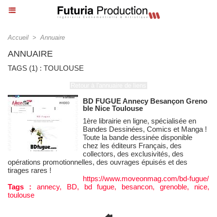
Accueil
>
Annuaire
ANNUAIRE
TAGS (1) : TOULOUSE
Retour à l'annuaire de liens
BD FUGUE Annecy Besançon Greno
ble Nice Toulouse
1ère librairie en ligne, spécialisée en
Bandes Dessinées, Comics et Manga !
Toute la bande dessinée disponible
chez les éditeurs Français, des
collectors, des exclusivités, des
opérations promotionnelles, des ouvrages épuisés et des
tirages rares !
https://www.moveonmag.com/bd-fugue/
Tags :
annecy
,
BD
,
bd fugue
,
besancon
,
grenoble
,
nice
,
toulouse