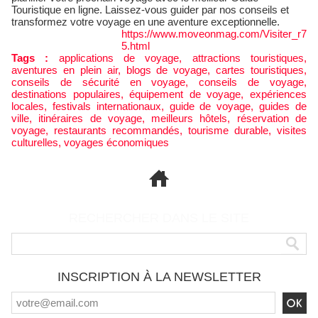
Touristique en ligne. Laissez-vous guider par nos conseils et
transformez votre voyage en une aventure exceptionnelle.
https://www.moveonmag.com/Visiter_r7
5.html
Tags :
applications de voyage
,
attractions touristiques
,
aventures en plein air
,
blogs de voyage
,
cartes touristiques
,
conseils de sécurité en voyage
,
conseils de voyage
,
destinations populaires
,
équipement de voyage
,
expériences
locales
,
festivals internationaux
,
guide de voyage
,
guides de
ville
,
itinéraires de voyage
,
meilleurs hôtels
,
réservation de
voyage
,
restaurants recommandés
,
tourisme durable
,
visites
culturelles
,
voyages économiques
RECHERCHER DANS LE SITE
INSCRIPTION À LA NEWSLETTER