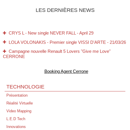
LES DERNIÈRES NEWS
CRYS L - New single NEVER FALL - April 29
LOLA VOLONAKIS - Premier single VISSI D'ARTE - 21/03/26
Campagne nouvelle Renault 5 Lovers "Give me Love"
CERRONE
Tous nos Voeux pour 2026 !
Booking Agent Cerrone
Jamiroquai/Cerrone - 02 Arena London - 15/12/25
CERRONE - Perpignan - Live au Campo 22/11/25
TECHNOLOGIE
10 novembre 1995 → 10 novembre 2025 Futuria Production à
Présentation
30 Ans !
Réalité Virtuelle
Expo Entre Rave et Réalité - Bibliothèque Nationale de LYON
Video Mapping
Disco Symphonique de Marc Cerrone - Philharmonie de Paris
L.E.D Tech
Concert "Live Peace" Annecy Dimanche 21 Septembre
Innovations