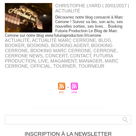
CHRISTOPHE LYARD | 20/01/2017
|
ACTUALITÉ
Découvrez notre blog consacré à Marc
Cerrone ! Suivez sa bio, son actu, ses
nouvelles sorties, ses lives... Booking
Futuria Production Le Blog de Marc
Cerrone sur notre blog www.futuriaproduction.fr/cerrone
ACTUALITÉ
,
ACTUALITÉ MARC CERRONE
,
BLOG
,
BOOKER
,
BOOKING
,
BOOKING AGENT
,
BOOKING
CERRONE
,
BOOKING MARC CERRONE
,
CERRONE
,
CERRONE NEWS
,
CONCERT
,
CONTACT
,
FUTURIA
PRODUCTION
,
LIVE
,
MAGAMENT
,
MANAGER
,
MARC
CERRONE
,
OFFICIAL
,
TOURNER
,
TOURNEUR
RECHERCHER DANS LE SITE
INSCRIPTION À LA NEWSLETTER