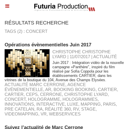
RÉSULTATS RECHERCHE
TAGS (2) : CONCERT
Opérations évènementielles Juin 2017
CHRISTOPHE CHRISTOPHE
LYARD | 11/07/2017
|
ACTUALITÉ
Juin 2017 : Intégration vidéo de la nouvelle
campagne »Panthère", inspiré du film
réalisé par Sofia Coppola pour les
établissements CARTIER, dans les
vitrines de la boutique du 104, Avenue des Champs Elysées.
ACTUALITÉ MARC CERRONE
,
AGENCE
ÉVÉNEMENTIELLE
,
AR
,
BOOKING BOOKING
,
CARTIER
,
CARTIER
,
CEPS
,
CERRONE
,
CHRISTOPHE LYARD
,
CONCERT
,
HOLOGRAMME
,
HOLOGRAMMES
,
INNOVATIONS
,
INTERACTIVE
,
LUXE
,
MAPPING
,
PARIS
,
PRE CATELAN
,
RA
,
RÉALITÉ 360
,
RV
,
STAGE
,
VIDEOMAPPING
,
VR
,
WEBSERVICES
Suivez l'actualité de Marc Cerrone