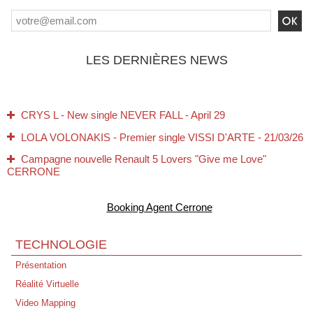
LES DERNIÈRES NEWS
CRYS L - New single NEVER FALL - April 29
LOLA VOLONAKIS - Premier single VISSI D'ARTE - 21/03/26
Campagne nouvelle Renault 5 Lovers "Give me Love"
CERRONE
Tous nos Voeux pour 2026 !
Booking Agent Cerrone
Jamiroquai/Cerrone - 02 Arena London - 15/12/25
CERRONE - Perpignan - Live au Campo 22/11/25
TECHNOLOGIE
10 novembre 1995 → 10 novembre 2025 Futuria Production à
Présentation
30 Ans !
Réalité Virtuelle
Expo Entre Rave et Réalité - Bibliothèque Nationale de LYON
Video Mapping
Disco Symphonique de Marc Cerrone - Philharmonie de Paris