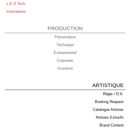
L.E.D Tech
Concert "Live Peace" Annecy Dimanche 21 Septembre
Innovations
PRODUCTION
Présentation
Technique
Évènementiel
Corporate
Incentive
ARTISTIQUE
Régie / D.A.
Booking Request
Catalogue Artistes
Artistes Exlusifs
Brand Content