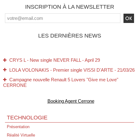
INSCRIPTION À LA NEWSLETTER
LES DERNIÈRES NEWS
CRYS L - New single NEVER FALL - April 29
LOLA VOLONAKIS - Premier single VISSI D'ARTE - 21/03/26
Campagne nouvelle Renault 5 Lovers "Give me Love"
CERRONE
Tous nos Voeux pour 2026 !
Booking Agent Cerrone
Jamiroquai/Cerrone - 02 Arena London - 15/12/25
CERRONE - Perpignan - Live au Campo 22/11/25
TECHNOLOGIE
10 novembre 1995 → 10 novembre 2025 Futuria Production à
Présentation
30 Ans !
Réalité Virtuelle
Expo Entre Rave et Réalité - Bibliothèque Nationale de LYON