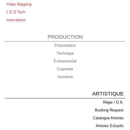
Video Mapping
Disco Symphonique de Marc Cerrone - Philharmonie de Paris
L.E.D Tech
Concert "Live Peace" Annecy Dimanche 21 Septembre
Innovations
PRODUCTION
Présentation
Technique
Évènementiel
Corporate
Incentive
ARTISTIQUE
Régie / D.A.
Booking Request
Catalogue Artistes
Artistes Exlusifs