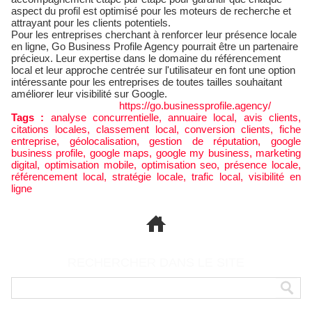
aspect du profil est optimisé pour les moteurs de recherche et
attrayant pour les clients potentiels.
Pour les entreprises cherchant à renforcer leur présence locale
en ligne, Go Business Profile Agency pourrait être un partenaire
précieux. Leur expertise dans le domaine du référencement
local et leur approche centrée sur l'utilisateur en font une option
intéressante pour les entreprises de toutes tailles souhaitant
améliorer leur visibilité sur Google.
https://go.businessprofile.agency/
Tags :
analyse concurrentielle
,
annuaire local
,
avis clients
,
citations locales
,
classement local
,
conversion clients
,
fiche
entreprise
,
géolocalisation
,
gestion de réputation
,
google
business profile
,
google maps
,
google my business
,
marketing
digital
,
optimisation mobile
,
optimisation seo
,
présence locale
,
référencement local
,
stratégie locale
,
trafic local
,
visibilité en
ligne
RECHERCHER DANS LE SITE