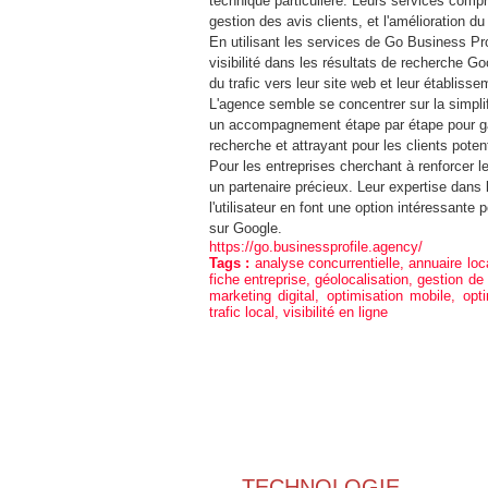
technique particulière. Leurs services compr
gestion des avis clients, et l'amélioration d
En utilisant les services de Go Business Pro
visibilité dans les résultats de recherche 
du trafic vers leur site web et leur établiss
L'agence semble se concentrer sur la simpli
un accompagnement étape par étape pour gar
recherche et attrayant pour les clients potent
Pour les entreprises cherchant à renforcer l
un partenaire précieux. Leur expertise dans
l'utilisateur en font une option intéressante p
sur Google.
https://go.businessprofile.agency/
Tags :
analyse concurrentielle
,
annuaire loc
fiche entreprise
,
géolocalisation
,
gestion de 
marketing digital
,
optimisation mobile
,
opt
trafic local
,
visibilité en ligne
TECHNOLOGIE