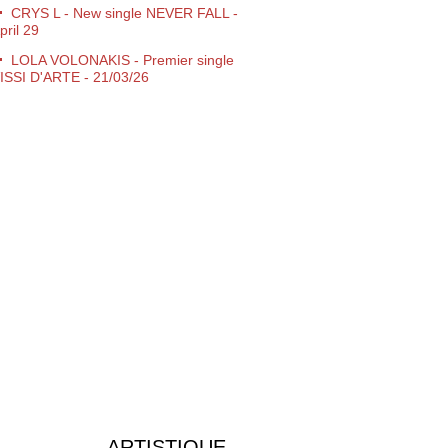
CRYS L - New single NEVER FALL -
pril 29
LOLA VOLONAKIS - Premier single
ISSI D'ARTE - 21/03/26
Campagne nouvelle Renault 5 Lovers
Give me Love" CERRONE
Tous nos Voeux pour 2026 !
Jamiroquai/Cerrone - 02 Arena
ondon - 15/12/25
CERRONE - Perpignan - Live au
ampo 22/11/25
10 novembre 1995 → 10 novembre
025 Futuria Production à 30 Ans !
Expo Entre Rave et Réalité -
ibliothèque Nationale de LYON
Disco Symphonique de Marc Cerrone
 Philharmonie de Paris
Concert "Live Peace" Annecy
imanche 21 Septembre
ARTISTIQUE