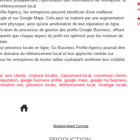
ennent probablement l'optimisation des informations de l'entreprise, la
u référencement local.
A
file Agency, les entreprises peuvent bénéficier d'une meilleure
Google et sur Google Maps. Cela peut se traduire par une augmentation
V
ement physique, ainsi qu'une amélioration de leur réputation en ligne.
fication du processus de gestion des profils Google Business, offrant
antir que chaque aspect du profil est optimisé pour les moteurs de
"
iels.
eur présence locale en ligne, Go Business Profile Agency pourrait être
 le domaine du référencement local et leur approche centrée sur
our les entreprises de toutes tailles souhaitant améliorer leur visibilité
L
al
,
avis clients
,
citations locales
,
classement local
,
conversion clients
,
C
réputation
,
google business profile
,
google maps
,
google my business
,
imisation seo
,
présence locale
,
référencement local
,
stratégie locale
,
2
B
-
Booking Agent Cerrone
D
PRODUCTION