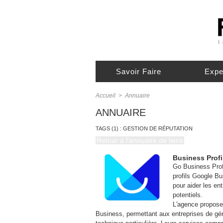
Savoir Faire
Expe
Accueil
>
Annuaire
ANNUAIRE
TAGS (1) : GESTION DE RÉPUTATION
Retour à l'annuaire de liens
Business Profi
Go Business Profi
profils Google Bu
pour aider les ent
potentiels.
L'agence propose 
Business, permettant aux entreprises de gér