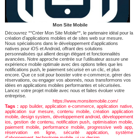
Mon Site Mobile
Découvrez **Créer Mon Site Mobile**, le partenaire idéal pour la
création d'applications mobiles et de sites web sur mesure.
Nous spécialisons dans le développement d'applications
natives pour iOS et Android, offrant des solutions
personnalisées qui allient design élégant et fonctionnalités
avancées. Notre approche centrée sur l'utilisateur assure une
expérience mobile optimale avec des options telles que les
notifications push, le paiement sécurisé en un clic, et plus
encore. Que ce soit pour booster votre e-commerce, gérer des
réservations, ou engager vos abonnés, nous transformons vos
idées en applications mobiles performantes et sécurisées.
Lancez votre projet mobile avec nous et faites évoluer votre
entreprise.
https://www.monsitemobile.com/
Tags :
app builder
,
application e-commerce
,
application native
,
application sur mesure
,
contenu mobile
,
création application
mobile
,
design system
,
développement android
,
développement
ios
,
gestion de contenu
,
notification push
,
optimisation mobile
,
paiement mobile
,
performance mobile
,
progressive web app
,
réservation en ligne
,
sécurité application
,
système
d'abonnement
,
technologie mobile
,
ui ux design