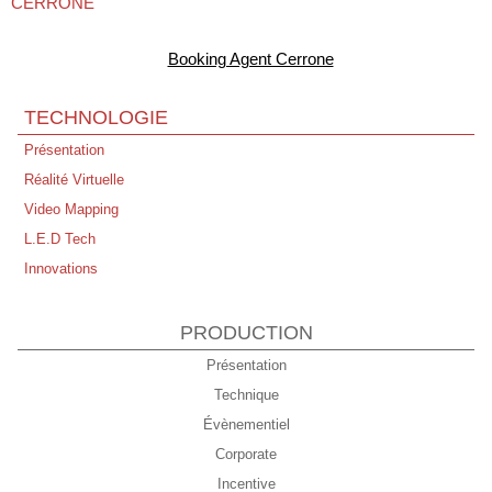
Tous nos Voeux pour 2026 !
Booking Agent Cerrone
Jamiroquai/Cerrone - 02 Arena London - 15/12/25
CERRONE - Perpignan - Live au Campo 22/11/25
TECHNOLOGIE
10 novembre 1995 → 10 novembre 2025 Futuria Production à
Présentation
30 Ans !
Réalité Virtuelle
Expo Entre Rave et Réalité - Bibliothèque Nationale de LYON
Video Mapping
Disco Symphonique de Marc Cerrone - Philharmonie de Paris
L.E.D Tech
Concert "Live Peace" Annecy Dimanche 21 Septembre
Innovations
PRODUCTION
Présentation
Technique
Évènementiel
Corporate
Incentive