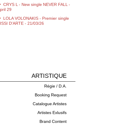
CRYS L - New single NEVER FALL -
pril 29
LOLA VOLONAKIS - Premier single
ISSI D'ARTE - 21/03/26
Campagne nouvelle Renault 5 Lovers
Give me Love" CERRONE
Tous nos Voeux pour 2026 !
Jamiroquai/Cerrone - 02 Arena
ondon - 15/12/25
CERRONE - Perpignan - Live au
ampo 22/11/25
ARTISTIQUE
10 novembre 1995 → 10 novembre
Régie / D.A.
025 Futuria Production à 30 Ans !
Booking Request
Expo Entre Rave et Réalité -
ibliothèque Nationale de LYON
Catalogue Artistes
Disco Symphonique de Marc Cerrone
Artistes Exlusifs
 Philharmonie de Paris
Brand Content
Concert "Live Peace" Annecy
imanche 21 Septembre