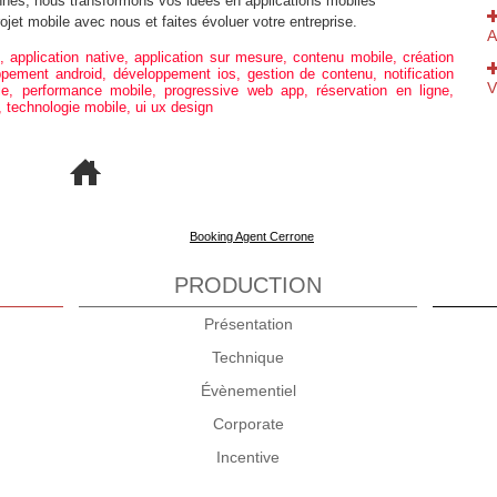
nnés, nous transformons vos idées en applications mobiles
jet mobile avec nous et faites évoluer votre entreprise.
A
,
application native
,
application sur mesure
,
contenu mobile
,
création
ppement android
,
développement ios
,
gestion de contenu
,
notification
V
le
,
performance mobile
,
progressive web app
,
réservation en ligne
,
,
technologie mobile
,
ui ux design
"
L
Booking Agent Cerrone
C
PRODUCTION
Présentation
2
Technique
B
Évènementiel
Corporate
-
Incentive
D