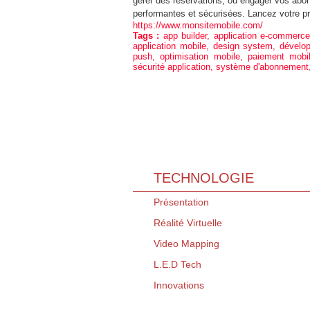
gérer des réservations, ou engager vos abo
performantes et sécurisées. Lancez votre pro
https://www.monsitemobile.com/
Tags :
app builder
,
application e-commerce
application mobile
,
design system
,
dévelo
push
,
optimisation mobile
,
paiement mobi
sécurité application
,
système d'abonnement
TECHNOLOGIE
Présentation
Réalité Virtuelle
Video Mapping
L.E.D Tech
Innovations