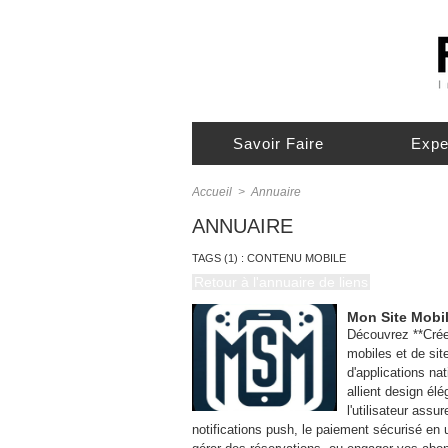
Savoir Faire
Expe
Accueil
>
Annuaire
ANNUAIRE
TAGS (1) : CONTENU MOBILE
Retour à l'annuaire de liens
Mon Site Mobi
Découvrez **Créer
mobiles et de si
d'applications na
allient design él
l'utilisateur ass
notifications push, le paiement sécurisé en 