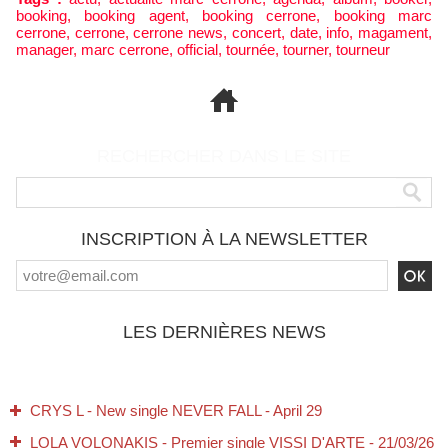
booking
,
booking agent
,
booking cerrone
,
booking marc
cerrone
,
cerrone
,
cerrone news
,
concert
,
date
,
info
,
magament
,
manager
,
marc cerrone
,
official
,
tournée
,
tourner
,
tourneur
RECHERCHER DANS LE SITE
INSCRIPTION À LA NEWSLETTER
LES DERNIÈRES NEWS
CRYS L - New single NEVER FALL - April 29
LOLA VOLONAKIS - Premier single VISSI D'ARTE - 21/03/26