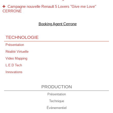
Campagne nouvelle Renault 5 Lovers "Give me Love"
CERRONE
Tous nos Voeux pour 2026 !
Booking Agent Cerrone
Jamiroquai/Cerrone - 02 Arena London - 15/12/25
CERRONE - Perpignan - Live au Campo 22/11/25
TECHNOLOGIE
10 novembre 1995 → 10 novembre 2025 Futuria Production à
Présentation
30 Ans !
Réalité Virtuelle
Expo Entre Rave et Réalité - Bibliothèque Nationale de LYON
Video Mapping
Disco Symphonique de Marc Cerrone - Philharmonie de Paris
L.E.D Tech
Concert "Live Peace" Annecy Dimanche 21 Septembre
Innovations
PRODUCTION
Présentation
Technique
Évènementiel