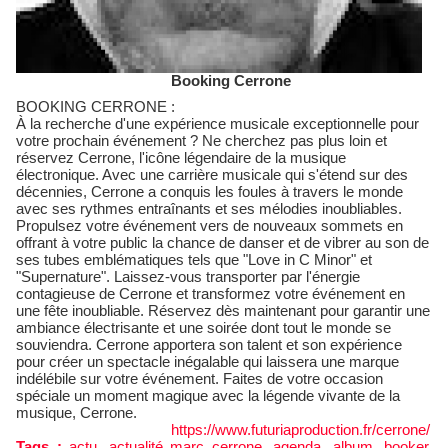
Booking Cerrone
BOOKING CERRONE :
À la recherche d'une expérience musicale exceptionnelle pour
votre prochain événement ? Ne cherchez pas plus loin et
réservez Cerrone, l'icône légendaire de la musique
électronique. Avec une carrière musicale qui s'étend sur des
décennies, Cerrone a conquis les foules à travers le monde
avec ses rythmes entraînants et ses mélodies inoubliables.
Propulsez votre événement vers de nouveaux sommets en
offrant à votre public la chance de danser et de vibrer au son de
ses tubes emblématiques tels que "Love in C Minor" et
"Supernature". Laissez-vous transporter par l'énergie
contagieuse de Cerrone et transformez votre événement en
une fête inoubliable. Réservez dès maintenant pour garantir une
ambiance électrisante et une soirée dont tout le monde se
souviendra. Cerrone apportera son talent et son expérience
pour créer un spectacle inégalable qui laissera une marque
indélébile sur votre événement. Faites de votre occasion
spéciale un moment magique avec la légende vivante de la
musique, Cerrone.
https://www.futuriaproduction.fr/cerrone/
Tags :
actu
,
actualité marc cerrone
,
agenda
,
album
,
booker
,