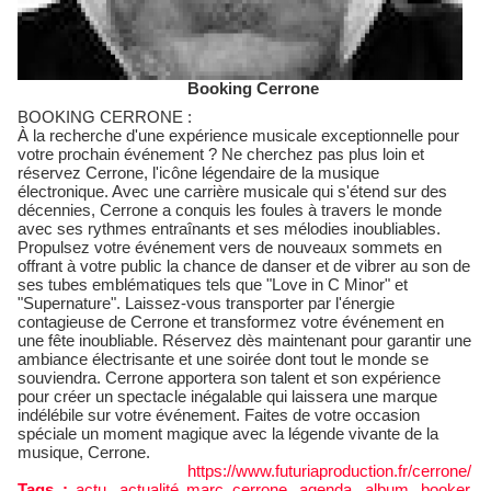
Booking Cerrone
BOOKING CERRONE :
À la recherche d'une expérience musicale exceptionnelle pour
votre prochain événement ? Ne cherchez pas plus loin et
réservez Cerrone, l'icône légendaire de la musique
électronique. Avec une carrière musicale qui s'étend sur des
décennies, Cerrone a conquis les foules à travers le monde
avec ses rythmes entraînants et ses mélodies inoubliables.
Propulsez votre événement vers de nouveaux sommets en
offrant à votre public la chance de danser et de vibrer au son de
ses tubes emblématiques tels que "Love in C Minor" et
"Supernature". Laissez-vous transporter par l'énergie
contagieuse de Cerrone et transformez votre événement en
une fête inoubliable. Réservez dès maintenant pour garantir une
ambiance électrisante et une soirée dont tout le monde se
souviendra. Cerrone apportera son talent et son expérience
pour créer un spectacle inégalable qui laissera une marque
indélébile sur votre événement. Faites de votre occasion
spéciale un moment magique avec la légende vivante de la
musique, Cerrone.
https://www.futuriaproduction.fr/cerrone/
Tags :
actu
,
actualité marc cerrone
,
agenda
,
album
,
booker
,