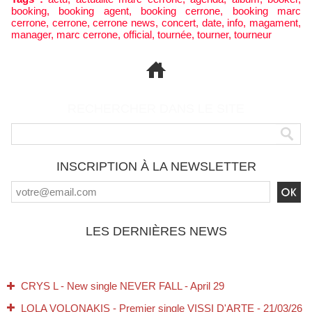
booking
,
booking agent
,
booking cerrone
,
booking marc
cerrone
,
cerrone
,
cerrone news
,
concert
,
date
,
info
,
magament
,
manager
,
marc cerrone
,
official
,
tournée
,
tourner
,
tourneur
RECHERCHER DANS LE SITE
INSCRIPTION À LA NEWSLETTER
LES DERNIÈRES NEWS
CRYS L - New single NEVER FALL - April 29
LOLA VOLONAKIS - Premier single VISSI D'ARTE - 21/03/26