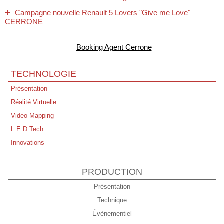
Campagne nouvelle Renault 5 Lovers "Give me Love"
CERRONE
Tous nos Voeux pour 2026 !
Booking Agent Cerrone
Jamiroquai/Cerrone - 02 Arena London - 15/12/25
CERRONE - Perpignan - Live au Campo 22/11/25
TECHNOLOGIE
10 novembre 1995 → 10 novembre 2025 Futuria Production à
Présentation
30 Ans !
Réalité Virtuelle
Expo Entre Rave et Réalité - Bibliothèque Nationale de LYON
Video Mapping
Disco Symphonique de Marc Cerrone - Philharmonie de Paris
L.E.D Tech
Concert "Live Peace" Annecy Dimanche 21 Septembre
Innovations
PRODUCTION
Présentation
Technique
Évènementiel